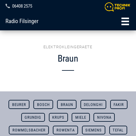
06408 2575
Radio Filsinger
ELEKTROKLEINGERAETE
Braun
BEURER
BOSCH
BRAUN
DELONGHI
FAKIR
GRUNDIG
KRUPS
MIELE
NIVONA
ROMMELSBACHER
ROWENTA
SIEMENS
TEFAL