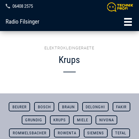
06408 2575
Radio Filsinger
ELEKTROKLEINGERAETE
Krups
BEURER
BOSCH
BRAUN
DELONGHI
FAKIR
GRUNDIG
KRUPS
MIELE
NIVONA
ROMMELSBACHER
ROWENTA
SIEMENS
TEFAL