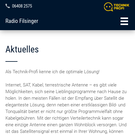
06408 2575
Radio Filsinger
Aktuelles
Als Technik-Profi kenne ich die optimale Lösung!
Internet, SAT, Kabel, terrestrische Antenne – es gibt viele
Möglichkeiten, sich seine Lieblingsprogramme nach Hause zu
holen. In den meisten Fällen ist der Empfang über Satellit die
eleganteste Lösung, denn neben einer erstklassigen Bild- und
Tonqualität bietet er nicht nur größte Programmvielfalt ohne
Kabelgebühren. Mit der richtigen Verteilertechnik kann sogar
eine einzige Antenne einen ganzen Wohnblock versorgen. Und
ist das Satellitensignal erst einmal in Ihrer Wohnung, können