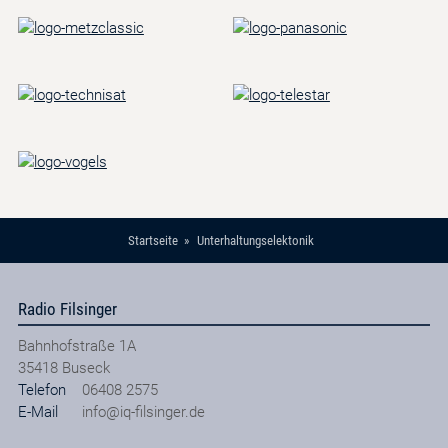
Startseite
Unterhaltungselektonik
Radio Filsinger
Bahnhofstraße 1A
35418
Buseck
Telefon
06408 2575
E-Mail
info@iq-filsinger.de