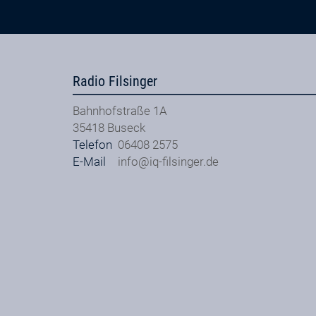
Radio Filsinger
Bahnhofstraße 1A
35418
Buseck
Telefon
06408 2575
E-Mail
info@iq-filsinger.de