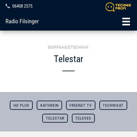
06408 2575
Radio Filsinger
EMPFANGSTECHNIK
Telestar
HD PLUS
KATHREIN
FREENET TV
TECHNISAT
TELESTAR
TELEVES