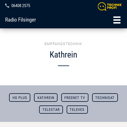
06408 2575
Radio Filsinger
EMPFANGSTECHNIK
Kathrein
HD PLUS
KATHREIN
FREENET TV
TECHNISAT
TELESTAR
TELEVES