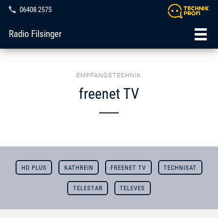
06408 2575
Radio Filsinger
EMPFANGSTECHNIK
freenet TV
HD PLUS
KATHREIN
FREENET TV
TECHNISAT
TELESTAR
TELEVES