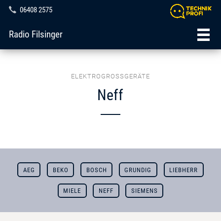
06408 2575
Radio Filsinger
ELEKTROGROSSGERÄTE
Neff
AEG
BEKO
BOSCH
GRUNDIG
LIEBHERR
MIELE
NEFF
SIEMENS