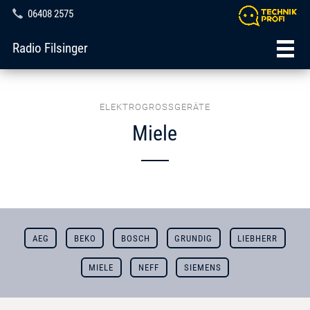
06408 2575
Radio Filsinger
ELEKTROGROSSGERÄTE
Miele
AEG
BEKO
BOSCH
GRUNDIG
LIEBHERR
MIELE
NEFF
SIEMENS