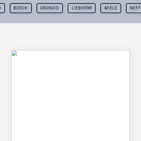
O
BOSCH
GRUNDIG
LIEBHERR
MIELE
NEFF