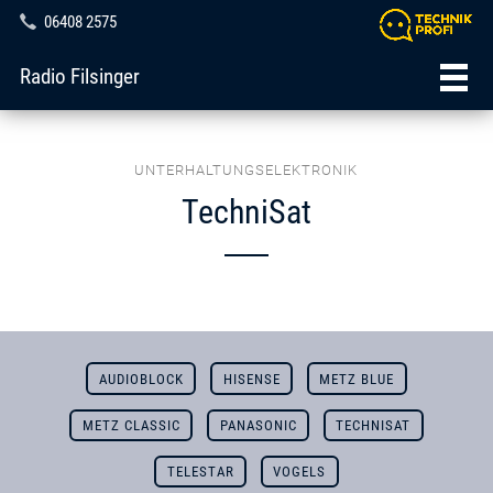
06408 2575
Radio Filsinger
UNTERHALTUNGSELEKTRONIK
TechniSat
AUDIOBLOCK
HISENSE
METZ BLUE
METZ CLASSIC
PANASONIC
TECHNISAT
TELESTAR
VOGELS